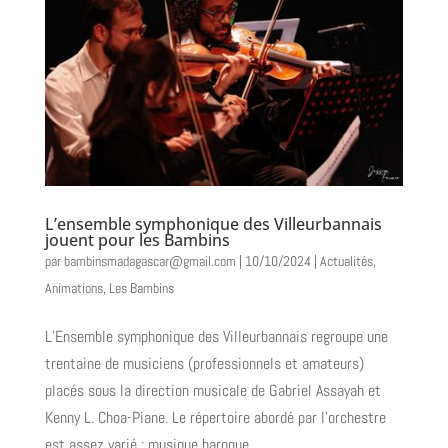
L’ensemble symphonique des Villeurbannais
jouent pour les Bambins
par
bambinsmadagascar@gmail.com
|
10/10/2024
|
Actualités
,
Animations
,
Les Bambins
L’Ensemble symphonique des Villeurbannais regroupe une
trentaine de musiciens (professionnels et amateurs)
placés sous la direction musicale de Gabriel Assayah et
Kenny L. Choa-Piane. Le répertoire abordé par l’orchestre
est assez varié : musique baroque,...