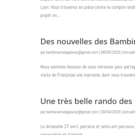
Lyon. Vous trouverez en pièce-jointe le compte-rend
projet en...
Des nouvelles des Bambi
par
bambinsmadagascar@gmail.com
|
08/05/2025
|
Actuali
Nous sommes heureux de vous retrouver pour partager
visite de Françoise une marraine, dont vous trouver
Une très belle rando de
par
bambinsmadagascar@gmail.com
|
30/04/2025
|
Actuali
Le dimanche 27 avril, parrains et amis ont parcour
convivialité et d’amitié....