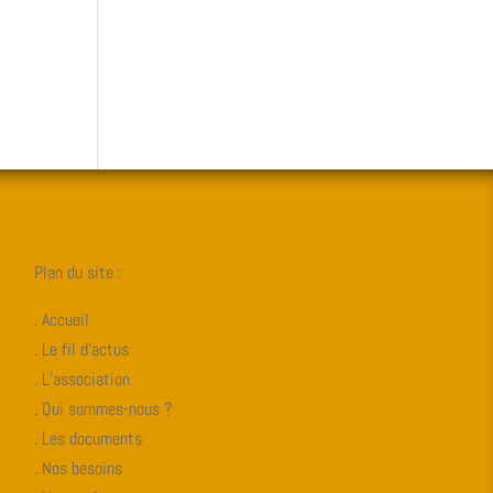
Plan du site :
. Accueil
. Le fil d’actus
. L’association
. Qui sommes-nous ?
. Les documents
. Nos besoins