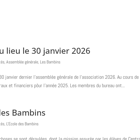
des actus
Qui sommes nous ?
Nos actions
Nos besoins
Nous
 lieu le 30 janvier 2026
tés
,
Assemblée générale
,
Les Bambins
0 janvier dernier l’assemblée générale de l’association 2026. Au cours de
aux et financiers pôur l’année 2025. Les membres du bureau ont...
 des Bambins
tés
,
L'Ecole des Bambins
hoses se sont déroulées, dont la mission assurée par les élèves de Centr