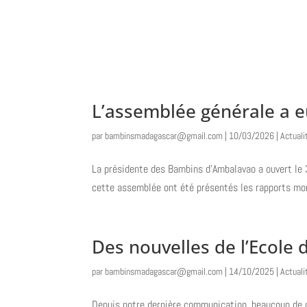
Accueil
Le fil 
L’assemblée générale a eu
par
bambinsmadagascar@gmail.com
|
10/03/2026
|
Actuali
La présidente des Bambins d’Ambalavao a ouvert le 3
cette assemblée ont été présentés les rapports mor
Des nouvelles de l’Ecole
par
bambinsmadagascar@gmail.com
|
14/10/2025
|
Actuali
Depuis notre dernière communication, beaucoup de c