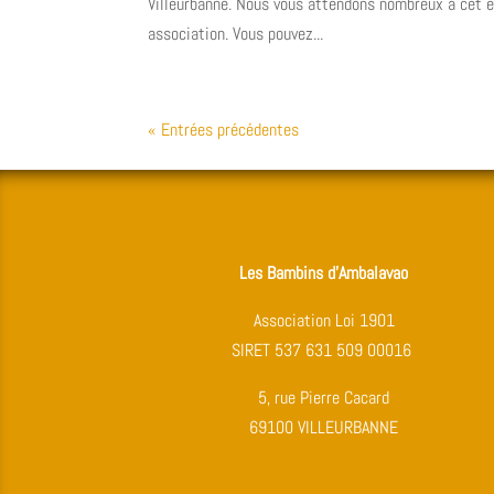
Villeurbanne. Nous vous attendons nombreux à cet 
association. Vous pouvez...
« Entrées précédentes
Les Bambins d’Ambalavao
Association Loi 1901
SIRET 537 631 509 00016
5, rue Pierre Cacard
69100 VILLEURBANNE