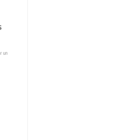
s
ar un