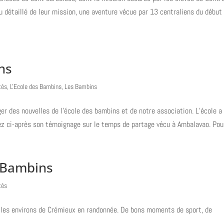
u détaillé de leur mission, une aventure vécue par 13 centraliens du début
ns
tés
,
L'Ecole des Bambins
,
Les Bambins
 des nouvelles de l’école des bambins et de notre association. L’école a 
ez ci-après son témoignage sur le temps de partage vécu à Ambalavao. Pour
s Bambins
tés
u les environs de Crémieux en randonnée. De bons moments de sport, de