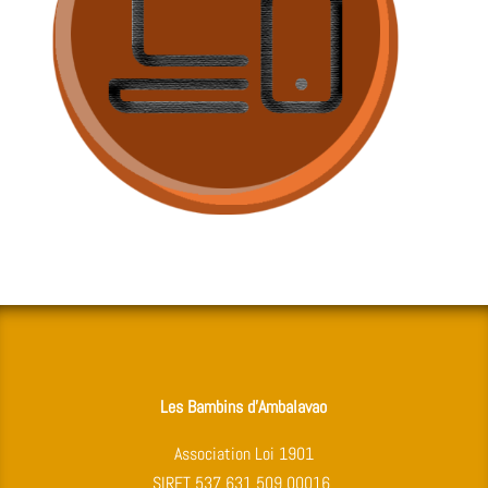
Les Bambins d’Ambalavao
Association Loi 1901
SIRET 537 631 509 00016