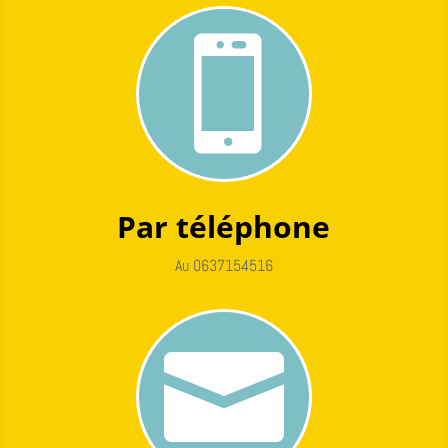

Par téléphone
Au
0
637154516
