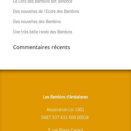
Le Loto des Bambins est annoncé
Des nouvelles de l’Ecole des Bambins
Des nouvelles des Bambins
Une très belle rando des Bambins
Commentaires récents
Les Bambins d’Ambalavao
Association Loi 1901
SIRET 537 631 509 00016
5, rue Pierre Cacard